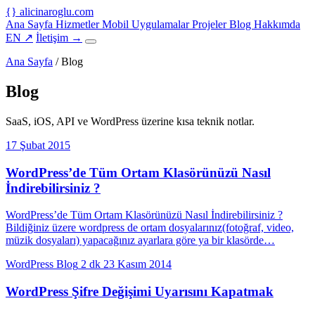
{
}
alicinaroglu
.com
Ana Sayfa
Hizmetler
Mobil Uygulamalar
Projeler
Blog
Hakkımda
EN
↗
İletişim
→
Ana Sayfa
/
Blog
Blog
SaaS, iOS, API ve WordPress üzerine kısa teknik notlar.
17 Şubat 2015
WordPress’de Tüm Ortam Klasörünüzü Nasıl
İndirebilirsiniz ?
WordPress’de Tüm Ortam Klasörünüzü Nasıl İndirebilirsiniz ?
Bildiğiniz üzere wordpress de ortam dosyalarınız(fotoğraf, video,
müzik dosyaları) yapacağınız ayarlara göre ya bir klasörde…
WordPress Blog
2 dk
23 Kasım 2014
WordPress Şifre Değişimi Uyarısını Kapatmak