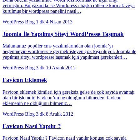
vermiştim. Bu yazımda ise Wordpress i başka dillerde kurmak veya
kurulmuş bir wordpress panelini nasıl…
WordPress Blog
1 dk
4 Nisan 2013
Joomla İle Yapılmış Siteyi WordPresse Taşımak
Malumunuz popüler cms yazılımlarından olan joomla’yı
beğenmeyip wordpress’e geçmek isteyen çok kişi oluyor. Joomla ile
yapılmış siteyi wordpresse taşımak için yapılması gerekenleri…
WordPress Blog
3 dk
10 Aralık 2012
Favicon Eklemek
Favicon eklemek kimileri için gereksiz gelse de çok sayıda avantajı
olan bir işlemdir. Favicon’un ne olduğunu bilmeden, favicon
eklemenin ne olduğunu bilmeniz…
WordPress Blog
3 dk
8 Aralık 2012
Favicon Nasıl Yapılır ?
Favicon Nasıl Yapılır ? Favicon nasıl yapılır konusu çok sayıda