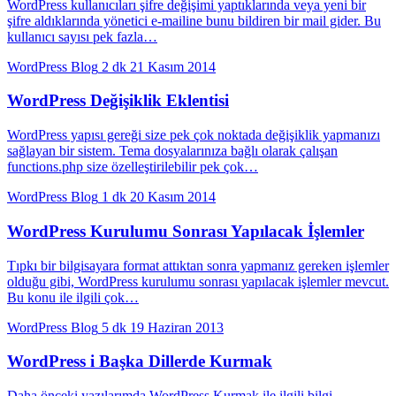
WordPress kullanıcıları şifre değişimi yaptıklarında veya yeni bir
şifre aldıklarında yönetici e-mailine bunu bildiren bir mail gider. Bu
kullanıcı sayısı pek fazla…
WordPress Blog
2 dk
21 Kasım 2014
WordPress Değişiklik Eklentisi
WordPress yapısı gereği size pek çok noktada değişiklik yapmanızı
sağlayan bir sistem. Tema dosyalarınıza bağlı olarak çalışan
functions.php size özelleştirilebilir pek çok…
WordPress Blog
1 dk
20 Kasım 2014
WordPress Kurulumu Sonrası Yapılacak İşlemler
Tıpkı bir bilgisayara format attıktan sonra yapmanız gereken işlemler
olduğu gibi, WordPress kurulumu sonrası yapılacak işlemler mevcut.
Bu konu ile ilgili çok…
WordPress Blog
5 dk
19 Haziran 2013
WordPress i Başka Dillerde Kurmak
Daha önceki yazılarımda WordPress Kurmak ile ilgili bilgi