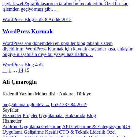
çaylak web&grafik tasarımcı tarafından merak edilir. Özel bir kaç
işlemden geçiyormuş gibi…
WordPress Blog
2 dk
8 Aralık 2012
WordPress Kurmak
WordPress son dönemdeki en popüler blog tabanlı sistem
diyebilirim. WordPress Kurmak için kaynak arayanlar kısa, anlaşılır
bilgiye ulaşabilsin diye bu yazıyı hazırladım.…
WordPress Blog
4 dk
←
1
…
14
15
Ali Çınaroğlu
Kıdemli Yazılım Mühendisi · Ankara, Türkiye
me@alicinaroglu.dev
→
0532 337 84 26
↗
Sayfalar
Hizmetler
Projeler
Uygulamalar
Hakkımda
Blog
Hizmetler
Android Uygulama Geliştirme
API Geliştirme & Entegrasyon
iOS
Uygulama Geliştirme
Kesirli CTO & Teknik Liderlik
Özel