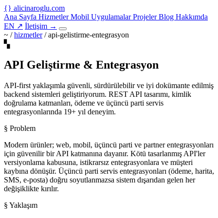
{
}
alicinaroglu
.com
Ana Sayfa
Hizmetler
Mobil Uygulamalar
Projeler
Blog
Hakkımda
EN
↗
İletişim
→
~ /
hizmetler
/
api-gelistirme-entegrasyon
▚
API Geliştirme & Entegrasyon
API-first yaklaşımla güvenli, sürdürülebilir ve iyi dokümante edilmiş
backend sistemleri geliştiriyorum. REST API tasarımı, kimlik
doğrulama katmanları, ödeme ve üçüncü parti servis
entegrasyonlarında 19+ yıl deneyim.
§ Problem
Modern ürünler; web, mobil, üçüncü parti ve partner entegrasyonları
için güvenilir bir API katmanına dayanır. Kötü tasarlanmış API'ler
versiyonlama kabusuna, istikrarsız entegrasyonlara ve müşteri
kaybına dönüşür. Üçüncü parti servis entegrasyonları (ödeme, harita,
SMS, e-posta) doğru soyutlanmazsa sistem dışarıdan gelen her
değişiklikte kırılır.
§ Yaklaşım