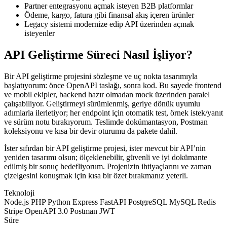
Partner entegrasyonu açmak isteyen B2B platformlar
Ödeme, kargo, fatura gibi finansal akış içeren ürünler
Legacy sistemi modernize edip API üzerinden açmak
isteyenler
API Geliştirme Süreci Nasıl İşliyor?
Bir API geliştirme projesini sözleşme ve uç nokta tasarımıyla
başlatıyorum: önce OpenAPI taslağı, sonra kod. Bu sayede frontend
ve mobil ekipler, backend hazır olmadan mock üzerinden paralel
çalışabiliyor. Geliştirmeyi sürümlenmiş, geriye dönük uyumlu
adımlarla ilerletiyor; her endpoint için otomatik test, örnek istek/yanıt
ve sürüm notu bırakıyorum. Teslimde dokümantasyon, Postman
koleksiyonu ve kısa bir devir oturumu da pakete dahil.
İster sıfırdan bir API geliştirme projesi, ister mevcut bir API’nin
yeniden tasarımı olsun; ölçeklenebilir, güvenli ve iyi dokümante
edilmiş bir sonuç hedefliyorum. Projenizin ihtiyaçlarını ve zaman
çizelgesini konuşmak için kısa bir özet bırakmanız yeterli.
Teknoloji
Node.js
PHP
Python
Express
FastAPI
PostgreSQL
MySQL
Redis
Stripe
OpenAPI 3.0
Postman
JWT
Süre