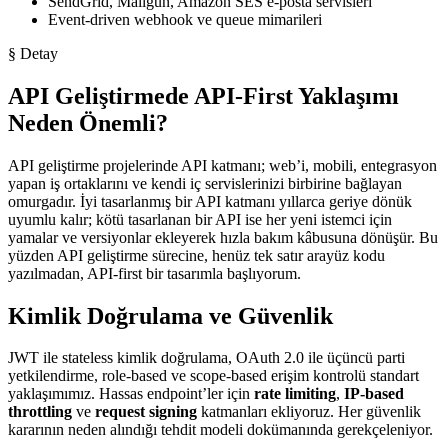
SendGrid, Mailgun, Amazon SES e-posta servisleri
Event-driven webhook ve queue mimarileri
§ Detay
API Geliştirmede API-First Yaklaşımı
Neden Önemli?
API geliştirme projelerinde API katmanı; web’i, mobili, entegrasyon
yapan iş ortaklarını ve kendi iç servislerinizi birbirine bağlayan
omurgadır. İyi tasarlanmış bir API katmanı yıllarca geriye dönük
uyumlu kalır; kötü tasarlanan bir API ise her yeni istemci için
yamalar ve versiyonlar ekleyerek hızla bakım kâbusuna dönüşür. Bu
yüzden API geliştirme sürecine, henüz tek satır arayüz kodu
yazılmadan, API-first bir tasarımla başlıyorum.
Kimlik Doğrulama ve Güvenlik
JWT ile stateless kimlik doğrulama, OAuth 2.0 ile üçüncü parti
yetkilendirme, role-based ve scope-based erişim kontrolü standart
yaklaşımımız. Hassas endpoint’ler için
rate limiting
,
IP-based
throttling
ve
request signing
katmanları ekliyoruz. Her güvenlik
kararının neden alındığı tehdit modeli dokümanında gerekçeleniyor.