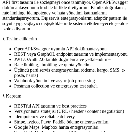
API-first tasarım ile sözleşmeyi önce tanımlıyor, OpenAPI/Swagger
dokümantasyonunu kod ile birlikte üretiyorum. Kimlik doğrulama,
rate limiting, idempotency ve hata yönetimi katmanlarını
standartlaştırıyorum. Dış servis entegrasyonlarını adaptör pattern ile
soyutlayıp, sağlayıcı değişikliklerinde sistemi etkilemeyecek şekilde
izole ediyorum.
§ Teslim ettiklerim
OpenAPI/Swagger uyumlu API dokümantasyonu
REST veya GraphQL endpoint tasarımı ve implementasyonu
JWT/OAuth 2.0 kimlik doğrulama ve yetkilendirme
Rate limiting, throttling ve quota yönetimi
Üçüncü parti servis entegrasyonları (ödeme, kargo, SMS, e-
posta, harita)
Webhook yönetimi ve async job processing
Postman collection ve entegrasyon test suite'i
§ Kapsam
RESTful API tasarımı ve best practices
Versiyonlama stratejisi (URL / header / content negotiation)
Idempotency ve reliable delivery
Stripe, iyzico, Paytr, Paddle ödeme entegrasyonları
Google Maps, Mapbox harita entegrasyonları