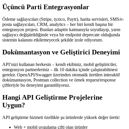
Üçüncü Parti Entegrasyonlar
Ödeme sağlayıcıları (Stripe, iyzico, Paytr), harita servisleri, SMS/e-
posta sağlayıcıları, CRM, analytics – her biri kendi başına bir
entegrasyon projesi. Bunları adaptör katmanıyla soyutlayıp, yarın
sağlayıcı değiştirildiğinde veya bir endpoint deprecate olduğunda
sistemin kalanını etkilemeyecek şekilde izole ediyorum.
Dokümantasyon ve Geliştirici Deneyimi
API’nizi kullanan herkesin – kendi ekibiniz, mobil geliştiriciler,
entegrasyon partnerleriniz – ilk 10 dakika içinde çalıştırabilmesi
gerekir. OpenAPI/Swagger üzerinden otomatik üretilen interaktif
dokümantasyon, Postman collection ve örnek request/response
çiftleriyle bu deneyimi garantiliyoruz.
Hangi API Geliştirme Projelerine
Uygun?
API geliştirme hizmeti özellikle şu ürünlerde yüksek değer üretir:
Web + mobil uygulama çifti olan ürünler