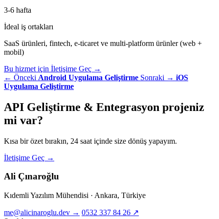
3-6 hafta
İdeal iş ortakları
SaaS ürünleri, fintech, e-ticaret ve multi-platform ürünler (web +
mobil)
Bu hizmet için İletişime Geç
→
← Önceki
Android Uygulama Geliştirme
Sonraki →
iOS
Uygulama Geliştirme
API Geliştirme & Entegrasyon
projeniz
mi var?
Kısa bir özet bırakın, 24 saat içinde size dönüş yapayım.
İletişime Geç
→
Ali Çınaroğlu
Kıdemli Yazılım Mühendisi · Ankara, Türkiye
me@alicinaroglu.dev
→
0532 337 84 26
↗