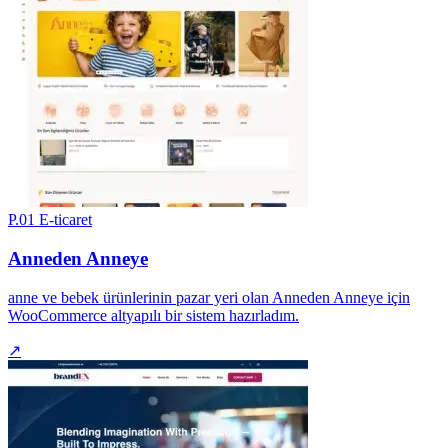
P.01
E-ticaret
Anneden Anneye
anne ve bebek ürünlerinin pazar yeri olan Anneden Anneye için
WooCommerce altyapılı bir sistem hazırladım.
↗