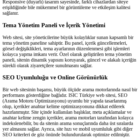
Responsive (duyarlı) tasarım sayesinde, farklı cihazlardan siteye
erişildiğinde bile mükemmel bir görüntüleme ve etkileşim kalitesi
sağlanır.
Tema Yönetim Paneli ve İçerik Yönetimi
Web sitesi, site yöneticilerine büyük kolaylıklar sunan kapsamlı bir
tema yönetim paneline sahiptir. Bu panel, içerik güncellemeleri,
görsel değişiklikleri, tema ayarlarının düzenlenmesi gibi işlemleri
kolayca yapma imkanı verir. Özel olarak geliştirilen tema yönetim
paneli, sitenin dinamik yapısını koruyarak, güncel ve alakalı içeriğin
sürekli olarak ziyaretçilere sunulmasını sağlar.
SEO Uyumluluğu ve Online Görünürlük
Bir web sitesinin başarısı, büyük ölçüde arama motorlarında nasıl bir
performans gösterdiğine bağlıdır. ISIC Türkiye web sitesi, SEO
(Arama Motoru Optimizasyonu) uyumlu bir yapıda tasarlanmış
olup, içerikler anahtar kelime optimizasyonuna dikkat edilerek
hazırlanmıştır. Site içinde kullanılan başlıklar, meta açıklamalar ve
anahtar kelime zengin içerikler, arama motorları tarafından kolayca
indekslenebilir, bu da sitenin arama sonuçlarında daha üst sıralarda
yer almasını sağlar. Ayrıca, site hızı ve mobil uyumluluk gibi diğer
SEO kriterleri de göz önünde bulundurularak optimize edilmiştir.