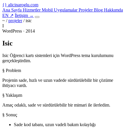
{
}
alicinaroglu
.com
Ana Sayfa
Hizmetler
Mobil Uygulamalar
Projeler
Blog
Hakkımda
EN
↗
İletişim
→
~ /
projeler
/
isic
I
WordPress · 2014
Isic
Isic Öğrenci kartı sistemleri için WordPress tema kurulumunu
gerçekleştirdim.
§ Problem
Projenin sade, hızlı ve uzun vadede sürdürülebilir bir çözüme
ihtiyacı vardı.
§ Yaklaşım
Amaç odaklı, sade ve sürdürülebilir bir mimari ile ilerledim.
§ Sonuç
Sade kod tabanı, uzun vadeli bakım kolaylığı