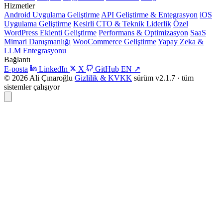
Hizmetler
Android Uygulama Geliştirme
API Geliştirme & Entegrasyon
iOS
Uygulama Geliştirme
Kesirli CTO & Teknik Liderlik
Özel
WordPress Eklenti Geliştirme
Performans & Optimizasyon
SaaS
Mimari Danışmanlığı
WooCommerce Geliştirme
Yapay Zeka &
LLM Entegrasyonu
Bağlantı
E-posta
LinkedIn
X
GitHub
EN
↗
© 2026 Ali Çınaroğlu
Gizlilik & KVKK
sürüm v2.1.7 · tüm
sistemler çalışıyor