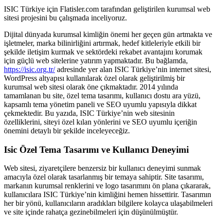
ISIC Türkiye için Flatisler.com tarafından geliştirilen kurumsal web
sitesi projesini bu çalışmada inceliyoruz.
Dijital dünyada kurumsal kimliğin önemi her geçen gün artmakta ve
işletmeler, marka bilinirliğini artırmak, hedef kitleleriyle etkili bir
şekilde iletişim kurmak ve sektördeki rekabet avantajını korumak
için güçlü web sitelerine yatırım yapmaktadır. Bu bağlamda,
https://isic.org.tr/
adresinde yer alan ISIC Türkiye’nin internet sitesi,
WordPress altyapısı kullanılarak özel olarak geliştirilmiş bir
kurumsal web sitesi olarak öne çıkmaktadır. 2014 yılında
tamamlanan bu site, özel tema tasarımı, kullanıcı dostu ara yüzü,
kapsamlı tema yönetim paneli ve SEO uyumlu yapısıyla dikkat
çekmektedir. Bu yazıda, ISIC Türkiye’nin web sitesinin
özelliklerini, siteyi özel kılan yönlerini ve SEO uyumlu içeriğin
önemini detaylı bir şekilde inceleyeceğiz.
Isic Özel Tema Tasarımı ve Kullanıcı Deneyimi
Web sitesi, ziyaretçilere benzersiz bir kullanıcı deneyimi sunmak
amacıyla özel olarak tasarlanmış bir temaya sahiptir. Site tasarımı,
markanın kurumsal renklerini ve logo tasarımını ön plana çıkararak,
kullanıcılara ISIC Türkiye’nin kimliğini hemen hissettirir. Tasarımın
her bir yönü, kullanıcıların aradıkları bilgilere kolayca ulaşabilmeleri
ve site içinde rahatça gezinebilmeleri için düşünülmüştür.