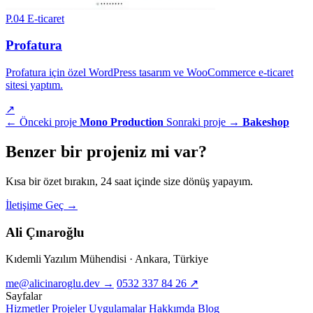
P.04
E-ticaret
Profatura
Profatura için özel WordPress tasarım ve WooCommerce e-ticaret
sitesi yaptım.
↗
← Önceki proje
Mono Production
Sonraki proje →
Bakeshop
Benzer bir
projeniz
mi var?
Kısa bir özet bırakın, 24 saat içinde size dönüş yapayım.
İletişime Geç
→
Ali Çınaroğlu
Kıdemli Yazılım Mühendisi · Ankara, Türkiye
me@alicinaroglu.dev
→
0532 337 84 26
↗
Sayfalar
Hizmetler
Projeler
Uygulamalar
Hakkımda
Blog