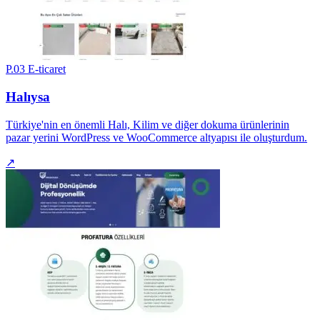
P.03
E-ticaret
Halıysa
Türkiye'nin en önemli Halı, Kilim ve diğer dokuma ürünlerinin
pazar yerini WordPress ve WooCommerce altyapısı ile oluşturdum.
↗