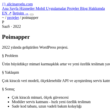
{
}
alicinaroglu
.com
Ana Sayfa
Hizmetler
Mobil Uygulamalar
Projeler
Blog
Hakkımda
EN
↗
İletişim
→
~ /
projeler
/
poimapper
P
SaaS · 2022
Poimapper
2022 yılında geliştirilen WordPress projesi.
§ Problem
Ürün büyüdükçe mimari karmaşıklık artar ve yeni özellik teslimatı yavaşl
§ Yaklaşım
Çok kiracılı veri modeli, ölçeklenebilir API ve ayrıştırılmış servis kat
§ Sonuç
Çok kiracılı mimari, ölçek güvencesi
Modüler servis katmanı - hızlı yeni özellik teslimatı
Sade kod tabanı, uzun vadeli bakım kolaylığı