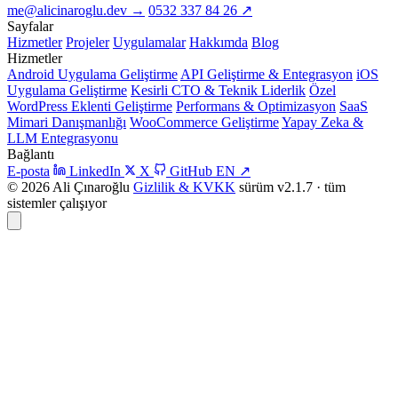
me@alicinaroglu.dev
→
0532 337 84 26
↗
Sayfalar
Hizmetler
Projeler
Uygulamalar
Hakkımda
Blog
Hizmetler
Android Uygulama Geliştirme
API Geliştirme & Entegrasyon
iOS
Uygulama Geliştirme
Kesirli CTO & Teknik Liderlik
Özel
WordPress Eklenti Geliştirme
Performans & Optimizasyon
SaaS
Mimari Danışmanlığı
WooCommerce Geliştirme
Yapay Zeka &
LLM Entegrasyonu
Bağlantı
E-posta
LinkedIn
X
GitHub
EN
↗
© 2026 Ali Çınaroğlu
Gizlilik & KVKK
sürüm v2.1.7 · tüm
sistemler çalışıyor