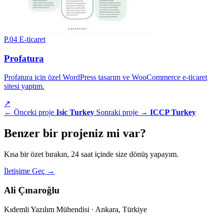
P.04
E-ticaret
Profatura
Profatura için özel WordPress tasarım ve WooCommerce e-ticaret
sitesi yaptım.
↗
← Önceki proje
Isic Turkey
Sonraki proje →
ICCP Turkey
Benzer bir
projeniz
mi var?
Kısa bir özet bırakın, 24 saat içinde size dönüş yapayım.
İletişime Geç
→
Ali Çınaroğlu
Kıdemli Yazılım Mühendisi · Ankara, Türkiye