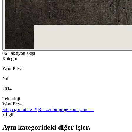
06 · aksiyon akışı
Kategori
WordPress
Yıl
2014
Teknoloji
WordPress
Siteyi görüntüle
↗
Benzer bir proje konuşalım
→
§ İlgili
Aynı kategorideki
diğer işler
.