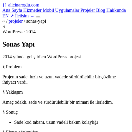
{
}
alicinaroglu
.com
Ana Sayfa
Hizmetler
Mobil Uygulamalar
Projeler
Blog
Hakkımda
EN
↗
İletişim
→
~ /
projeler
/
sonas-yapi
S
WordPress · 2014
Sonas Yapı
2014 yılında geliştirilen WordPress projesi.
§ Problem
Projenin sade, hızlı ve uzun vadede sürdürülebilir bir çözüme
ihtiyacı vardı.
§ Yaklaşım
Amaç odaklı, sade ve sürdürülebilir bir mimari ile ilerledim.
§ Sonuç
Sade kod tabanı, uzun vadeli bakım kolaylığı