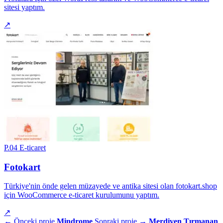
sitesi yaptım.
↗
P.04
E-ticaret
Fotokart
Türkiye'nin önde gelen müzayede ve antika sitesi olan fotokart.shop
için WooCommerce e-ticaret kurulumunu yaptım.
↗
← Önceki proje
Mindrome
Sonraki proje →
Merdiven Tırmanan