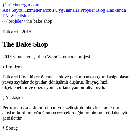
{
}
alicinaroglu
.com
Ana Sayfa
Hizmetler
Mobil Uygulamalar
Projeler
Blog
Hakkımda
EN
↗
İletişim
→
~ /
projeler
/
the-bake-shop
T
E-ticaret · 2015
The Bake Shop
2015 yılında geliştirilen WooCommerce projesi.
§ Problem
E-ticaret büyüdükçe ödeme, stok ve performans akışları kırılganlaşır;
yavaş sayfalar doğrudan dönüşümü düşürür. İhtiyaç, hızlı,
ölçeklenebilir ve operasyonu zorlamayan bir altyapıydı.
§ Yaklaşım
Performans odaklı bir mimari ve özelleştirilebilir checkout / ürün
akışları kurdum; WooCommerce çekirdeğini minimum müdahaleyle
genişlettim.
§ Sonuç