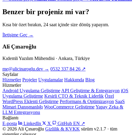
Benzer bir
projeniz
mi var?
Kısa bir özet bırakın, 24 saat içinde size dönüş yapayım.
İletişime Geç
→
Ali Çınaroğlu
Kıdemli Yazılım Mühendisi · Ankara, Türkiye
me@alicinaroglu.dev
→
0532 337 84 26
↗
Sayfalar
Hizmetler
Projeler
Uygulamalar
Hakkımda
Blog
Hizmetler
Android Uygulama Geliştirme
API Geliştirme & Entegrasyon
iOS
Uygulama Geliştirme
Kesirli CTO & Teknik Liderlik
Özel
WordPress Eklenti Geliştirme
Performans & Optimizasyon
SaaS
Mimari Danışmanlığı
WooCommerce Geliştirme
Yapay Zeka &
LLM Entegrasyonu
Bağlantı
E-posta
LinkedIn
X
GitHub
EN
↗
© 2026 Ali Çınaroğlu
Gizlilik & KVKK
sürüm v2.1.7 · tüm
sistemler çalışıyor