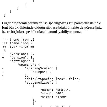
                }

            ]

        }

    }

 }
Diğer bir önemli parametre ise spacingSizes Bu parametre ile tıpkı
font büyüklüklerinde olduğu gibi aşağıdaki örnekte de göreceğiniz
üzere boşluları spesifik olarak tanımlayabiliyorsunuz.
--- theme.json v2

+++ theme.json v3

@@ -1,27 +1,25 @@

 {

-   "version": 2,

+   "version": 3,

    "settings": {

        "spacing": {

-           "spacingScale": {

-               "steps": 0

-           },

+           "defaultSpacingSizes": false,

            "spacingSizes": [

                {

                    "name": "Small",

                    "slug": "40",

                    "size": "1rem"

                },

                {
