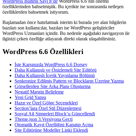
WordPress Bülteni Sayı 8’de
WordPress 6.6’nın önemli
özelliklerinden bahsetmiştik. Bu içerikte ise sonrasında netleşen
özelliklerden bahsetmek istiyorum.
Başlamadan önce hatırlatmak isterim ki burada yer alan bilgilerin
bazıları son kullanıcılar, bazıları ise WordPress geliştiriciler
WordPress Uzmanları içindir. Bu nedenle aşağıdaki navigasyon ile
ilginizi çeken özelliğe atlayarak direkt olarak ulaşabilirsiniz.
WordPress 6.6 Özellikleri
İşte Karşınızda WordPress 6.6 Dorsey
Daha Kullanışlı ve Önizlemeli Site Editörü
Daha Kullanışlı İçerik Yayınlama Bölümü
Senkronize Edilmiş Pattern ve Blockların Üzerine Yazma
Görsellerden Site Arka Planı Oluşturma
Negatif Margin Belirleme
Yeni Grid Yapısı
Hazır ve Özel Gölge Seçenekleri
Section’lara Özel Stil Düzenlemesi
Sosyal Ağ Simgeleri Block’u Güncellendi
Theme.json 3.Versiyona Geçti
Otomatik Kayıt Özelliğini Kapatıp Açma
Site Editörüne Modeller Linki Eklendi