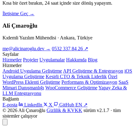
Kısa bir özet bırakın, 24 saat içinde size dönüş yapayım.
İletişime Geç
→
Ali Çınaroğlu
Kıdemli Yazılım Mühendisi · Ankara, Türkiye
me@alicinaroglu.dev
→
0532 337 84 26
↗
Sayfalar
Hizmetler
Projeler
Uygulamalar
Hakkımda
Blog
Hizmetler
Android Uygulama Geliştirme
API Geliştirme & Entegrasyon
iOS
Uygulama Geliştirme
Kesirli CTO & Teknik Liderlik
Özel
WordPress Eklenti Geliştirme
Performans & Optimizasyon
SaaS
Mimari Danışmanlığı
WooCommerce Geliştirme
Yapay Zeka &
LLM Entegrasyonu
Bağlantı
E-posta
LinkedIn
X
GitHub
EN
↗
© 2026 Ali Çınaroğlu
Gizlilik & KVKK
sürüm v2.1.7 · tüm
sistemler çalışıyor