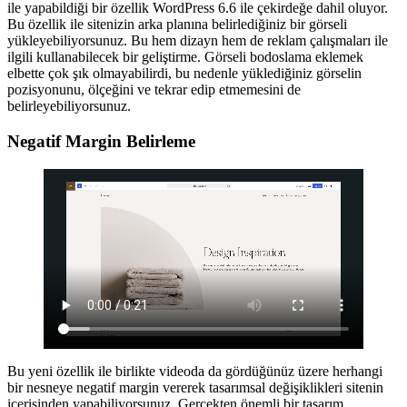
ile yapabildiği bir özellik WordPress 6.6 ile çekirdeğe dahil oluyor.
Bu özellik ile sitenizin arka planına belirlediğiniz bir görseli
yükleyebiliyorsunuz. Bu hem dizayn hem de reklam çalışmaları ile
ilgili kullanabilecek bir geliştirme. Görseli bodoslama eklemek
elbette çok şık olmayabilirdi, bu nedenle yüklediğiniz görselin
pozisyonunu, ölçeğini ve tekrar edip etmemesini de
belirleyebiliyorsunuz.
Negatif Margin Belirleme
Bu yeni özellik ile birlikte videoda da gördüğünüz üzere herhangi
bir nesneye negatif margin vererek tasarımsal değişiklikleri sitenin
içerisinden yapabiliyorsunuz. Gerçekten önemli bir tasarım