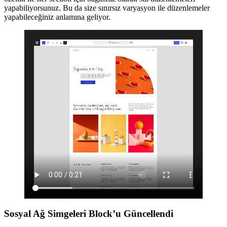
yapabiliyorsunuz. Bu da size sınırsız varyasyon ile düzenlemeler
yapabileceğiniz anlamına geliyor.
Sosyal Ağ Simgeleri Block’u Güncellendi