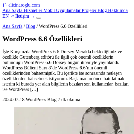
{
}
alicinaroglu
.com
Ana Sayfa
Hizmetler
Mobil Uygulamalar
Projeler
Blog
Hakkımda
EN
↗
İletişim
→
Ana Sayfa
/
Blog
/
WordPress 6.6 Özellikleri
WordPress 6.6 Özellikleri
İşte Karşınızda WordPress 6.6 Dorsey Merakla beklediğimiz ve
özellikle Gutenberg editörü ile ilgili çok önemli özelliklerin
bulunduğu WordPress 6.6 Dorsey bugün itibariyle yayınlandı.
WordPress Bülteni Sayı 8’de WordPress 6.6’nın önemli
özelliklerinden bahsetmiştik. Bu içerikte ise sonrasında netleşen
özelliklerden bahsetmek istiyorum. Başlamadan önce hatırlatmak
isterim ki burada yer alan bilgilerin bazıları son kullanıcılar, bazıları
ise WordPress […]
2024-07-18
WordPress Blog
7 dk okuma