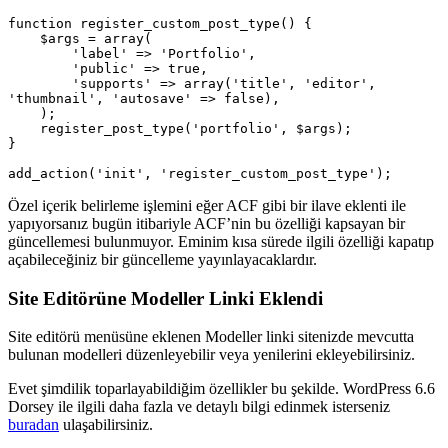
function register_custom_post_type() {

    $args = array(

        'label' => 'Portfolio',

        'public' => true,

        'supports' => array('title', 'editor', 
'thumbnail', 'autosave' => false),

    );

    register_post_type('portfolio', $args);

}

Özel içerik belirleme işlemini eğer ACF gibi bir ilave eklenti ile
yapıyorsanız bugün itibariyle ACF’nin bu özelliği kapsayan bir
güncellemesi bulunmuyor. Eminim kısa sürede ilgili özelliği kapatıp
açabileceğiniz bir güncelleme yayınlayacaklardır.
Site Editörüne Modeller Linki Eklendi
Site editörü menüsüne eklenen Modeller linki sitenizde mevcutta
bulunan modelleri düzenleyebilir veya yenilerini ekleyebilirsiniz.
Evet şimdilik toparlayabildiğim özellikler bu şekilde. WordPress 6.6
Dorsey ile ilgili daha fazla ve detaylı bilgi edinmek isterseniz
buradan
ulaşabilirsiniz.