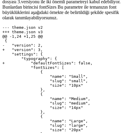
dosyası 3.versiyonu ile iki önemli parametreyi kabul edebiliyor.
Bunlardan birincisi fontSizes Bu parametre ile temanızın font
büyüklüklerini aşağıdaki örnekte de belirtildiği şekilde spesifik
olarak tanımlayabiliyorsunuz.
--- theme.json v2

+++ theme.json v3

@@ -1,24 +1,25 @@

 {

-   "version": 2,

+   "version": 3,

    "settings": {

        "typography": {

+           "defaultFontSizes": false,

            "fontSizes": [

                {

                    "name": "Small",

                    "slug": "small",

                    "size": "10px"

                },

                {

                    "name": "Medium",

                    "slug": "medium",

                    "size": "14px"

                },

                {

                    "name": "Large",

                    "slug": "large",

                    "size": "20px"
