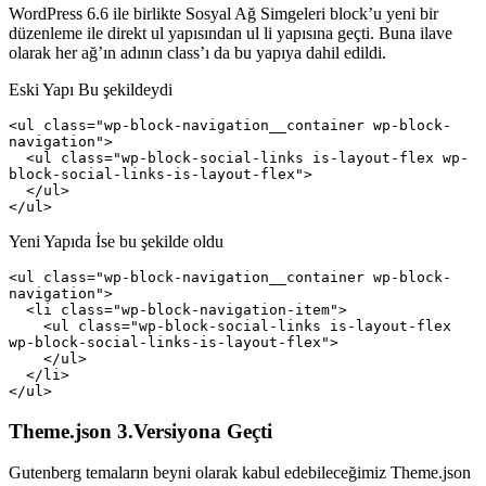
WordPress 6.6 ile birlikte Sosyal Ağ Simgeleri block’u yeni bir
düzenleme ile direkt ul yapısından ul li yapısına geçti. Buna ilave
olarak her ağ’ın adının class’ı da bu yapıya dahil edildi.
Eski Yapı Bu şekildeydi
<ul class="wp-block-navigation__container wp-block-
navigation">

  <ul class="wp-block-social-links is-layout-flex wp-
block-social-links-is-layout-flex">

  </ul>

</ul>
Yeni Yapıda İse bu şekilde oldu
<ul class="wp-block-navigation__container wp-block-
navigation">

  <li class="wp-block-navigation-item">

    <ul class="wp-block-social-links is-layout-flex 
wp-block-social-links-is-layout-flex">

    </ul>

  </li>

</ul>
Theme.json 3.Versiyona Geçti
Gutenberg temaların beyni olarak kabul edebileceğimiz Theme.json