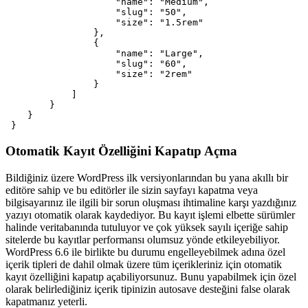
                    "name": "Medium",

                    "slug": "50",

                    "size": "1.5rem"

                },

                {

                    "name": "Large",

                    "slug": "60",

                    "size": "2rem"

                }

            ]

        }

    }

 }
Otomatik Kayıt Özelliğini Kapatıp Açma
Bildiğiniz üzere WordPress ilk versiyonlarından bu yana akıllı bir
editöre sahip ve bu editörler ile sizin sayfayı kapatma veya
bilgisayarınız ile ilgili bir sorun oluşması ihtimaline karşı yazdığınız
yazıyı otomatik olarak kaydediyor. Bu kayıt işlemi elbette sürümler
halinde veritabanında tutuluyor ve çok yüksek sayılı içeriğe sahip
sitelerde bu kayıtlar performansı olumsuz yönde etkileyebiliyor.
WordPress 6.6 ile birlikte bu durumu engelleyebilmek adına özel
içerik tipleri de dahil olmak üzere tüm içerikleriniz için otomatik
kayıt özelliğini kapatıp açabiliyorsunuz. Bunu yapabilmek için özel
olarak belirlediğiniz içerik tipinizin autosave desteğini false olarak
kapatmanız yeterli.