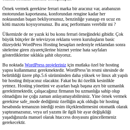
Örnek vermek gerekirse ferrari marka bir aracınız var, arabanızın
motorundan kaportasına, konforundan rengine kadar her
noktasından başarı bekliyorsunuz, benzinliğe yanaşıp en ucuz en
kötü mazotu koyuyorsunuz. Bu araç performans verebilir mi ?
Ülkemizde de ne yazık ki bu konu ferrari örneğindeki gibidir. Çok
büyük bütçeler ile televizyon reklamı veren kuruluşların basic
düzeydeki WordPress Hosting hesapları nedeniyle reklamdan sonra
sitelerine giren ziyaretçilerine hizmet yerine hata sayfaları
gösterdiklerine sıklıkla şahit oluyoruz.
Bu noktada
WordPress projeleriniz
için mutlaka özel bir hosting
yapısı kullanmanız gerekmektedir. WordPress’in resmi sitesinde de
belirtildiği üzere php.5.6 sürümünden daha yüksek ve linux alt yapılı
bir hosting ihtiyacınız olacaktır. Fakat bu iki özellik kesinlikle
yetmez. Hosting yönetimi ve ayarları başlı başına ayrı bir uzmanlık
gerektirmektedir, çalışacağınız firmanın bu uzmanlığa sahip olup
olmadığını ise çoğu zaman anlayamayabilirsiniz. Yine örnek vermek
gerekirse safe_mode dediğimiz özelliğin açık olduğu bir hosting
hesabında temanızın istediği resim ölçeklendirmesini otomatik olarak
yaptıramazsınız, veya url yazımı ile ilgili bir ayar değişikliği
yaşadığınızda manuel olarak htaccess dosyasını güncellemeniz
gerekecektir.