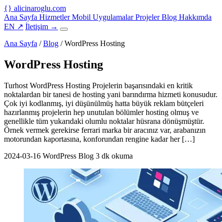
{
}
alicinaroglu
.com
Ana Sayfa
Hizmetler
Mobil Uygulamalar
Projeler
Blog
Hakkımda
EN
↗
İletişim
→
Ana Sayfa
/
Blog
/
WordPress Hosting
WordPress Hosting
Turhost WordPress Hosting Projelerin başarısındaki en kritik
noktalardan bir tanesi de hosting yani barındırma hizmeti konusudur.
Çok iyi kodlanmış, iyi düşünülmüş hatta büyük reklam bütçeleri
hazırlanmış projelerin hep unutulan bölümler hosting olmuş ve
genellikle tüm yukarıdaki olumlu noktalar hüsrana dönüşmüştür.
Örnek vermek gerekirse ferrari marka bir aracınız var, arabanızın
motorundan kaportasına, konforundan rengine kadar her […]
2024-03-16
WordPress Blog
3 dk okuma