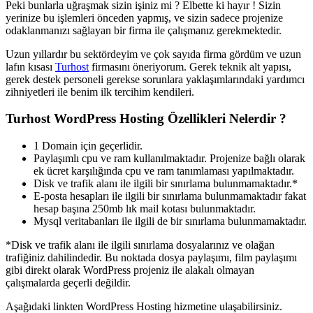
Peki bunlarla uğraşmak sizin işiniz mi ? Elbette ki hayır ! Sizin
yerinize bu işlemleri önceden yapmış, ve sizin sadece projenize
odaklanmanızı sağlayan bir firma ile çalışmanız gerekmektedir.
Uzun yıllardır bu sektördeyim ve çok sayıda firma gördüm ve uzun
lafın kısası
Turhost
firmasını öneriyorum. Gerek teknik alt yapısı,
gerek destek personeli gerekse sorunlara yaklaşımlarındaki yardımcı
zihniyetleri ile benim ilk tercihim kendileri.
Turhost WordPress Hosting Özellikleri Nelerdir ?
1 Domain için geçerlidir.
Paylaşımlı cpu ve ram kullanılmaktadır. Projenize bağlı olarak
ek ücret karşılığında cpu ve ram tanımlaması yapılmaktadır.
Disk ve trafik alanı ile ilgili bir sınırlama bulunmamaktadır.*
E-posta hesapları ile ilgili bir sınırlama bulunmamaktadır fakat
hesap başına 250mb lık mail kotası bulunmaktadır.
Mysql veritabanları ile ilgili de bir sınırlama bulunmamaktadır.
*Disk ve trafik alanı ile ilgili sınırlama dosyalarınız ve olağan
trafiğiniz dahilindedir. Bu noktada dosya paylaşımı, film paylaşımı
gibi direkt olarak WordPress projeniz ile alakalı olmayan
çalışmalarda geçerli değildir.
Aşağıdaki linkten WordPress Hosting hizmetine ulaşabilirsiniz.