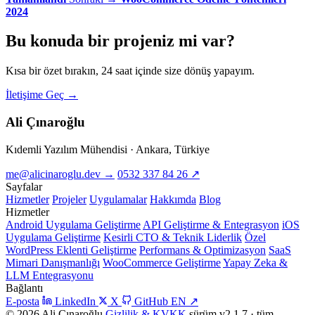
2024
Bu konuda bir
projeniz
mi var?
Kısa bir özet bırakın, 24 saat içinde size dönüş yapayım.
İletişime Geç
→
Ali Çınaroğlu
Kıdemli Yazılım Mühendisi · Ankara, Türkiye
me@alicinaroglu.dev
→
0532 337 84 26
↗
Sayfalar
Hizmetler
Projeler
Uygulamalar
Hakkımda
Blog
Hizmetler
Android Uygulama Geliştirme
API Geliştirme & Entegrasyon
iOS
Uygulama Geliştirme
Kesirli CTO & Teknik Liderlik
Özel
WordPress Eklenti Geliştirme
Performans & Optimizasyon
SaaS
Mimari Danışmanlığı
WooCommerce Geliştirme
Yapay Zeka &
LLM Entegrasyonu
Bağlantı
E-posta
LinkedIn
X
GitHub
EN
↗
© 2026 Ali Çınaroğlu
Gizlilik & KVKK
sürüm v2.1.7 · tüm